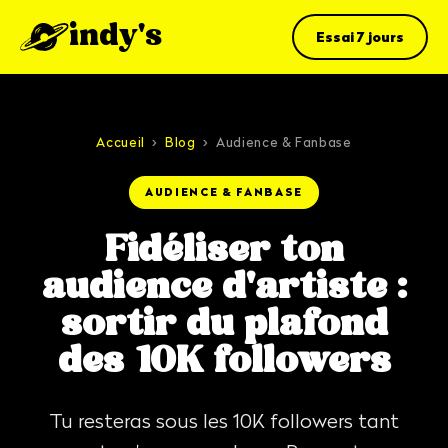
indy's
Essai 7 jours
Accueil
›
Blog
›
Audience & Fanbase
AUDIENCE & FANBASE
Fidéliser ton
audience d'artiste :
sortir du plafond
des 10K followers
Tu resteras sous les 10K followers tant