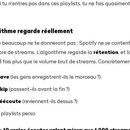
i tu n'entres pas dans ces playlists, tu ne fais quasimen
rithme regarde réellement
que beaucoup ne te donneront pas : Spotify ne se conten
rétention
re de streams. L'algorithme regarde la
, et 
3 fois plus que le volume brut de streams. Concrètement,
save
(les gens enregistrent-ils le morceau ?)
skip
(passent-ils avant la fin ?)
réécoute
(reviennent-ils dessus ?)
 playlists perso
10 vraies écoutes valent mieux que 1 000 stream
ue