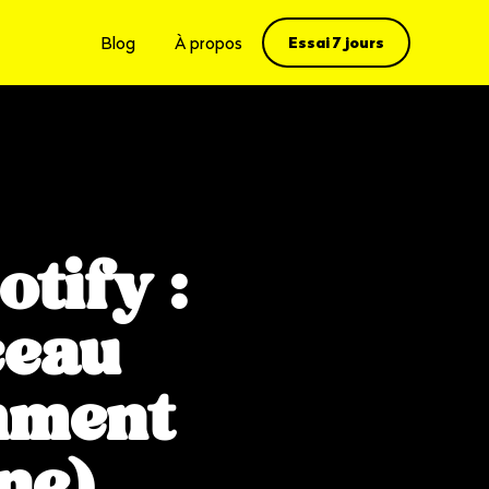
Essai 7 jours
Blog
À propos
tify :
ceau
mment
ne)