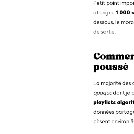
Petit point impo
1 000 
atteigne
dessous, le morc
de sortie.
Comment
poussé
La majorité des 
opaque
dont je p
playlists algor
données partagées
pèsent environ 8