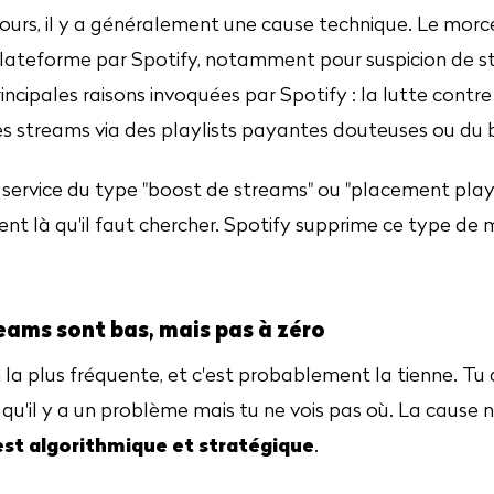
 jours, il y a généralement une cause technique. Le mor
 plateforme par Spotify, notamment pour suspicion de str
rincipales raisons invoquées par Spotify : la lutte contre 
es streams via des playlists payantes douteuses ou du 
un service du type "boost de streams" ou "placement playl
nt là qu'il faut chercher. Spotify supprime ce type de
reams sont bas, mais pas à zéro
n la plus fréquente, et c'est probablement la tienne. Tu
 qu'il y a un problème mais tu ne vois pas où. La cause n
 est algorithmique et stratégique
.