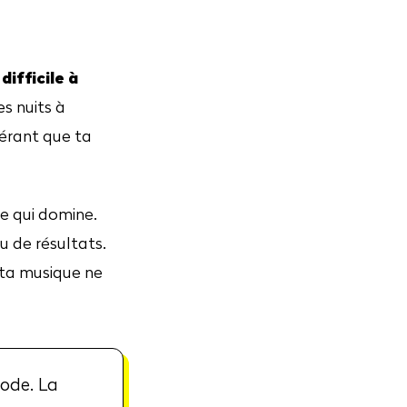
difficile à
s nuits à
pérant que ta
nce qui domine.
u de résultats.
 ta musique ne
hode. La