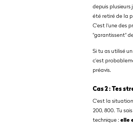
depuis plusieurs
été retiré de la
C'est l'une des p
"garantissent" d
Si tu as utilisé 
c'est probableme
préavis.
Cas 2 : Tes st
C'est la situatio
200, 800. Tu sais
elle
technique :