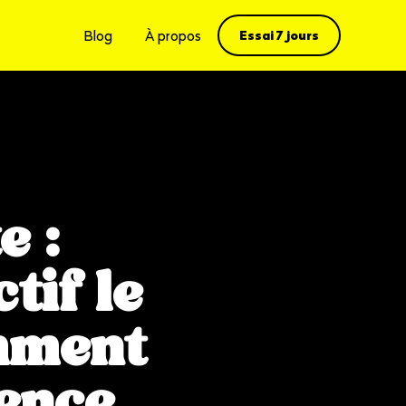
Essai 7 jours
Blog
À propos
e :
tif le
omment
ience