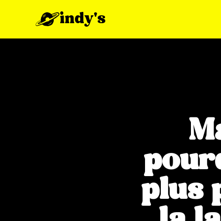
indy's
Ma
pourq
plus 
la l