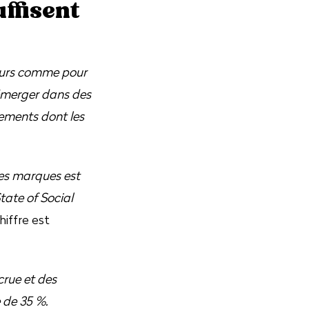
ffisent
eurs comme pour
r émerger dans des
nements dont les
es marques est
tate of Social
hiffre est
crue et des
 de 35 %.