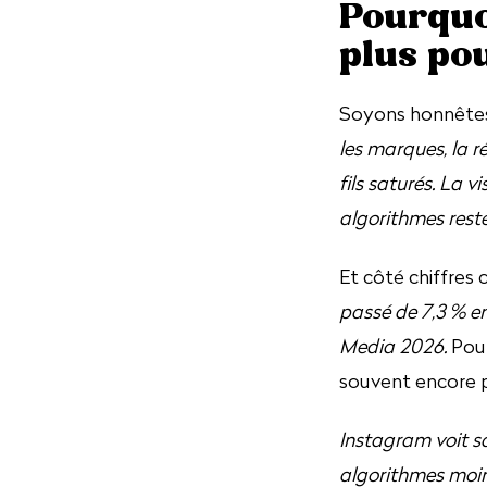
Pourquo
plus pou
Soyons honnêtes 
les marques, la r
fils saturés. La 
algorithmes res
Et côté chiffres 
passé de 7,3 % en
Media 2026.
Pour
souvent encore p
Instagram voit s
algorithmes moin