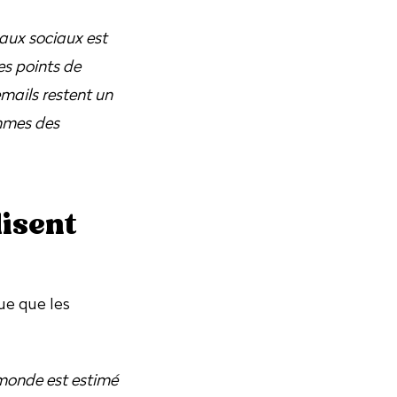
eaux sociaux est
es points de
mails restent un
thmes des
disent
ue que les
 monde est estimé