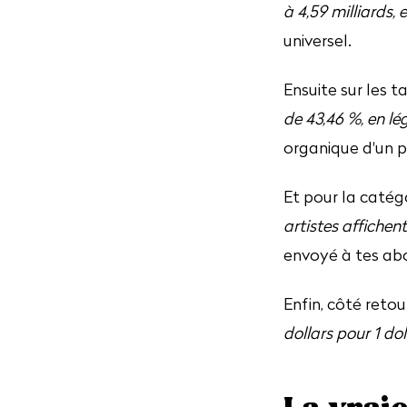
à 4,59 milliards, 
universel.
Ensuite sur les t
de 43,46 %, en lé
organique d'un p
Et pour la catég
artistes affichen
envoyé à tes abo
Enfin, côté retou
dollars pour 1 dol