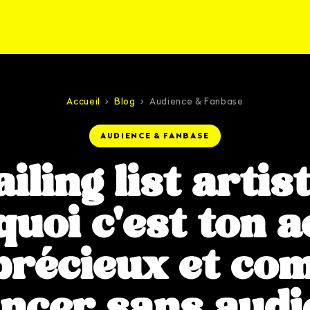
Accueil
›
Blog
›
Audience & Fanbase
AUDIENCE & FANBASE
iling list artist
uoi c'est ton ac
précieux et c
ancer sans aud