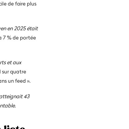
cile de faire plus
yen en 2025 était
 7 % de portée
rts et aux
l sur quatre
ns un feed ».
atteignait 43
entable.