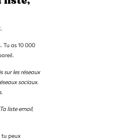
 liste,
.
. Tu as 10 000
areil.
s sur les réseaux
réseaux sociaux.
.
a liste email,
e tu peux