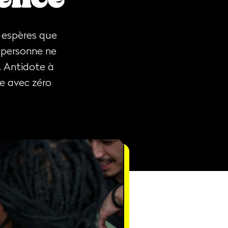
u espères que
e personne ne
u. Antidote à
e avec zéro