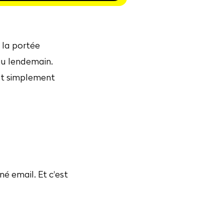
 la portée
au lendemain.
ut simplement
é email. Et c'est