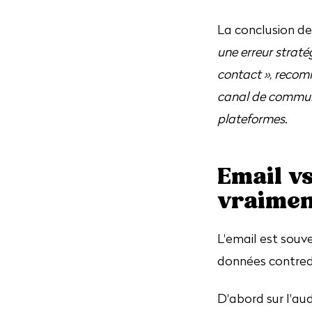
La conclusion de
une erreur straté
contact », recom
canal de communi
plateformes.
Email vs
vraiment
L'email est souve
données contred
D'abord sur l'au