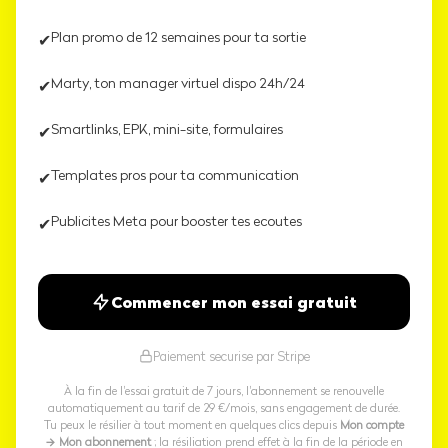
Plan promo de 12 semaines pour ta sortie
Marty, ton manager virtuel dispo 24h/24
Smartlinks, EPK, mini-site, formulaires
Templates pros pour ta communication
Publicites Meta pour booster tes ecoutes
Commencer mon essai gratuit
Paiement securise par Stripe
À la fin de l'essai gratuit de 7 jours, l'abonnement se renouvelle
automatiquement au tarif de 29 €/mois, sans engagement de durée.
Tu peux le résilier à tout moment en quelques clics depuis
Mon compte
→ Mon abonnement
; la résiliation prend effet à la fin de la période en